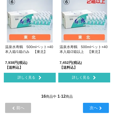
温泉水寿鶴 500mlペット×40
温泉水寿鶴 500mlペット×40
本入箱/1箱のみ 【東北】
本入箱/2箱以上 【東北】
7,938円(税込)
7,452円(税込)
【送料込】
【送料込】
詳しく見る
詳しく見る
16
1
12
商品中
-
商品
前へ
次へ