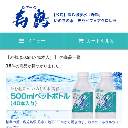
メニュー
カートを見る
【寿鶴 (500mL×40本入）】 の商品一覧
16
件の商品が見つかりました
桜島の麓（鹿児島県 垂水）地下800ｍから湧き出す、軟水のミネラルウォー
ターです。