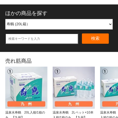
ほかの商品を探す
検索
売れ筋商品
温泉水寿鶴 20L入箱/1箱の
温泉水寿鶴 2Lペット×10本
温泉水寿鶴 
み 【九州】
入箱/1箱のみ 【九州】
入箱/1箱の