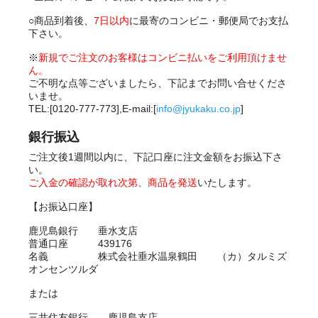
○商品到着後、
7日以内
に最寄のコンビニ・郵便局でお支払
下さい。
※
新規でご注文のお客様はコンビニ払いをご利用頂けませ
ん。
ご不明な点等ございましたら、下記までお問い合せくださ
いませ。
TEL:[0120-777-773],E-mail:[
info@jyukaku.co.jp
]
銀行振込
ご注文後1週間以内に、下記口座に注文金額をお振込下さ
い。
ご入金の確認が取れ次第、商品を発送
いたします。
【お振込口座】
鹿児島銀行 垂水支店
普通口座 439176
名義 株式会社垂水温泉鶴田 （カ）タルミズ
オンセンツルダ
または
三井住友銀行 鹿児島支店