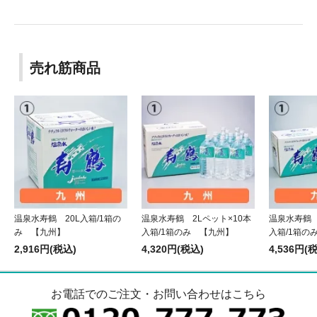
売れ筋商品
温泉水寿鶴 20L入箱/1箱の
温泉水寿鶴 2Lペット×10本
温泉水寿鶴 
み 【九州】
入箱/1箱のみ 【九州】
入箱/1箱の
2,916円(税込)
4,320円(税込)
4,536円(
お電話でのご注文・お問い合わせはこちら