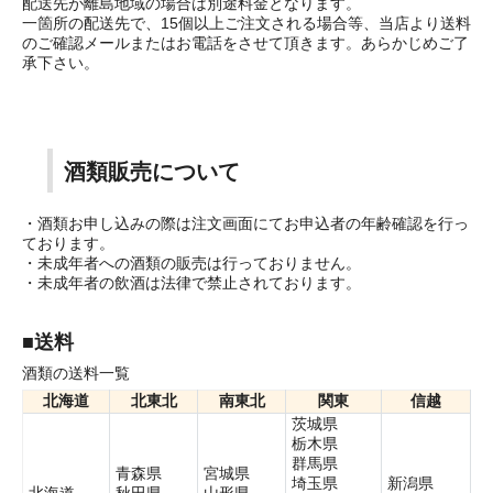
配送先が離島地域の場合は別途料金となります。
一箇所の配送先で、15個以上ご注文される場合等、当店より送料
のご確認メールまたはお電話をさせて頂きます。あらかじめご了
承下さい。
酒類販売について
・酒類お申し込みの際は注文画面にてお申込者の年齢確認を行っ
ております。
・未成年者への酒類の販売は行っておりません。
・未成年者の飲酒は法律で禁止されております。
■送料
酒類の送料一覧
北海道
北東北
南東北
関東
信越
茨城県
栃木県
群馬県
青森県
宮城県
埼玉県
新潟県
北海道
秋田県
山形県