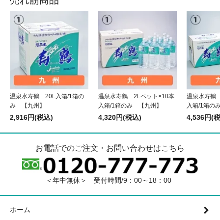
売れ筋商品
温泉水寿鶴 20L入箱/1箱の
温泉水寿鶴 2Lペット×10本
温泉水寿鶴 
み 【九州】
入箱/1箱のみ 【九州】
入箱/1箱の
2,916円(税込)
4,320円(税込)
4,536円(
お電話でのご注文・お問い合わせはこちら
＜年中無休＞ 受付時間/9：00～18：00
ホーム