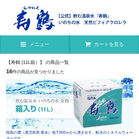
メニュー
カートを見る
【寿鶴 (11L箱）】 の商品一覧
16
件の商品が見つかりました
桜島の麓（鹿児島県 垂水）地下800ｍから湧き出す、軟水のミネラルウォー
ターです。