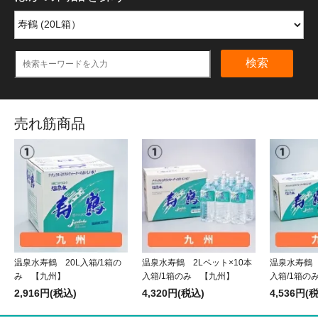
検索
売れ筋商品
温泉水寿鶴 20L入箱/1箱の
温泉水寿鶴 2Lペット×10本
温泉水寿鶴 
み 【九州】
入箱/1箱のみ 【九州】
入箱/1箱の
2,916円(税込)
4,320円(税込)
4,536円(