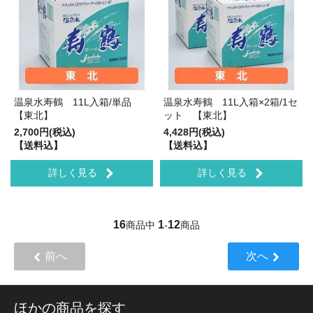
温泉水寿鶴 11L入箱/単品
温泉水寿鶴 11L入箱×2箱/1セ
【東北】
ット 【東北】
2,700円(税込)
4,428円(税込)
【送料込】
【送料込】
詳しく見る
詳しく見る
16
1
12
商品中
-
商品
前へ
次へ
ほかの商品を探す