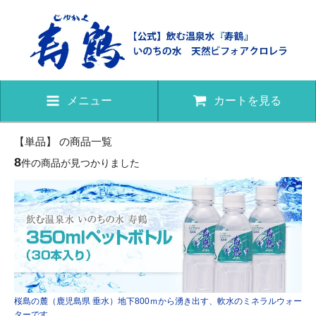
メニュー
カートを見る
【単品】 の商品一覧
8
件の商品が見つかりました
桜島の麓（鹿児島県 垂水）地下800ｍから湧き出す、軟水のミネラルウォー
ターです。