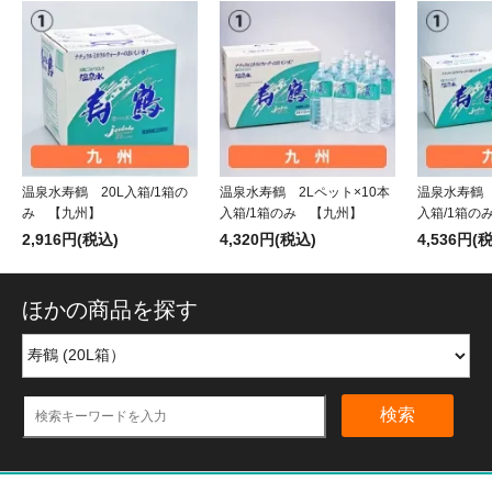
温泉水寿鶴 20L入箱/1箱の
温泉水寿鶴 2Lペット×10本
温泉水寿鶴 
み 【九州】
入箱/1箱のみ 【九州】
入箱/1箱の
2,916円(税込)
4,320円(税込)
4,536円(
ほかの商品を探す
検索