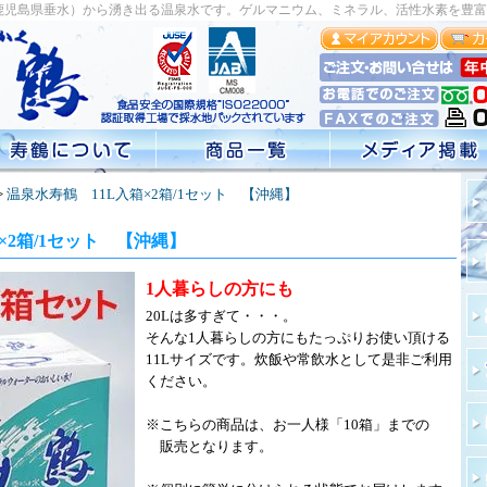
鹿児島県垂水）から湧き出る温泉水です。ゲルマニウム、ミネラル、活性水素を豊富
>
温泉水寿鶴 11L入箱×2箱/1セット 【沖縄】
×2箱/1セット 【沖縄】
1人暮らしの方にも
20Lは多すぎて・・・。
そんな1人暮らしの方にもたっぷりお使い頂ける
11Lサイズです。炊飯や常飲水として是非ご利用
ください。
※こちらの商品は、お一人様「10箱」までの
販売となります。