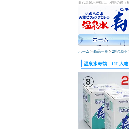
飲む温泉水寿鶴は、桜島の麓（
ホーム
>
商品一覧
>
2箱/1ｾｯﾄ
温泉水寿鶴 11L入箱