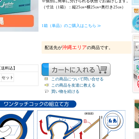
※個別に簡単に分けられる状態でお届けします。
（寸法（1箱）：縦25㎝×横25㎝×奥行き25㎝）
1箱（単品）のご購入はこちら ≫
沖縄エリア
配送先が
の商品です。
)【送料込】
セット
この商品について問い合せる
この商品を友達に教える
買い物を続ける