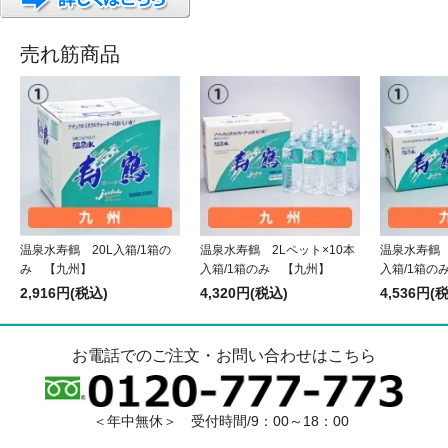
売れ筋商品
温泉水寿鶴 20L入箱/1箱の
温泉水寿鶴 2Lペット×10本
温泉水寿鶴 
み 【九州】
入箱/1箱のみ 【九州】
入箱/1箱の
2,916円(税込)
4,320円(税込)
4,536円(
お電話でのご注文・お問い合わせはこちら
＜年中無休＞ 受付時間/9：00～18：00