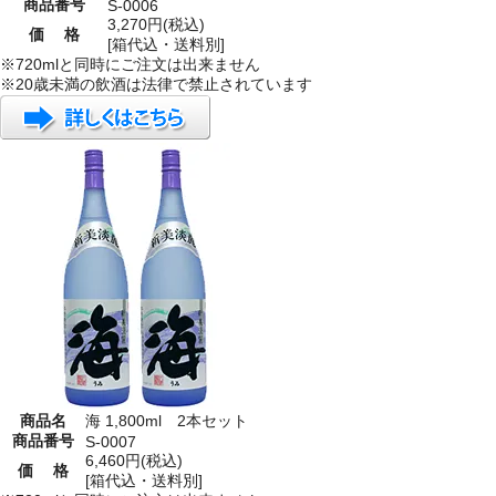
商品番号
S-0006
3,270円(税込)
価 格
[箱代込・送料別]
※720mlと同時にご注文は出来ません
※20歳未満の飲酒は法律で禁止されています
商品名
海 1,800ml 2本セット
商品番号
S-0007
6,460円(税込)
価 格
[箱代込・送料別]